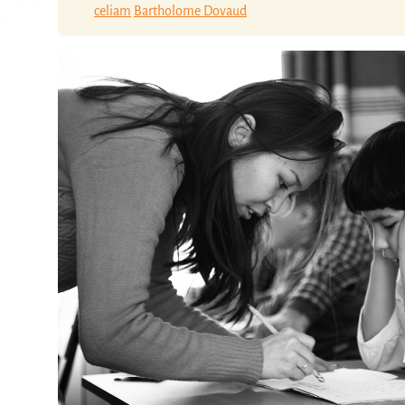
celiam
Bartholome Dovaud