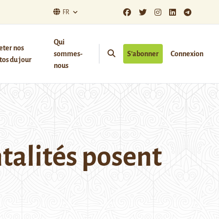
FR
Qui
eter nos
sommes-
S’abonner
Connexion
os du jour
nous
talités posent