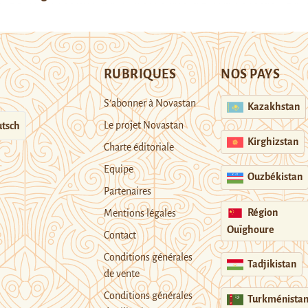
RUBRIQUES
NOS PAYS
S’abonner à Novastan
Kazakhstan
Le projet Novastan
tsch
Kirghizstan
Charte éditoriale
Equipe
Ouzbékistan
Partenaires
Région
Mentions légales
Ouïghoure
Contact
Conditions générales
Tadjikistan
de vente
Conditions générales
Turkménista