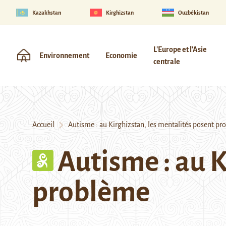
Kazakhstan
Kirghizstan
Ouzbékistan
L'Europe et l'Asie
Environnement
Economie
centrale
Accueil
Autisme : au Kirghizstan, les mentalités posent p
Autisme : au K
problème