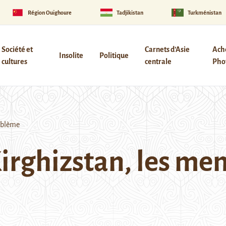
Région Ouïghoure
Tadjikistan
Turkménistan
Société et
Carnets d’Asie
Ach
Insolite
Politique
cultures
centrale
Phot
roblème
irghizstan, les men