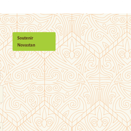
Soutenir
Novastan
n