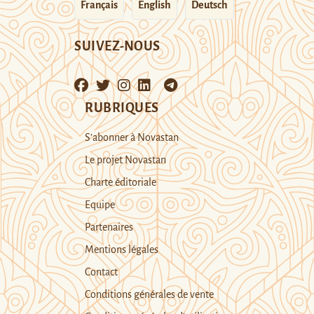
Français
English
Deutsch
SUIVEZ-NOUS
RUBRIQUES
S’abonner à Novastan
Le projet Novastan
Charte éditoriale
Equipe
Partenaires
Mentions légales
Contact
Conditions générales de vente