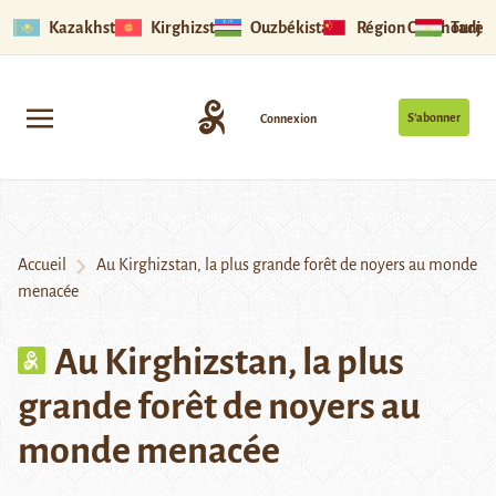
Kazakhstan
Kirghizstan
Ouzbékistan
Région Ouïghoure
Tadjik
S’abonner
Connexion
Accueil
Au Kirghizstan, la plus grande forêt de noyers au monde
menacée
Au Kirghizstan, la plus
grande forêt de noyers au
monde menacée