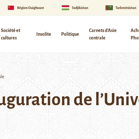
Région Ouïghoure
Tadjikistan
Turkménistan
Société et
Carnets d’Asie
Ach
Insolite
Politique
cultures
centrale
Phot
ale
uguration de l’Univ