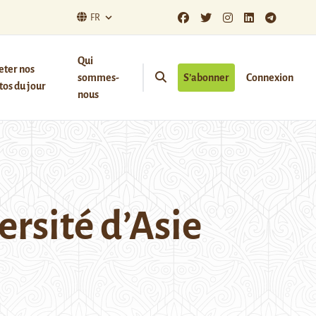
FR
Qui
eter nos
sommes-
S’abonner
Connexion
os du jour
nous
ersité d’Asie