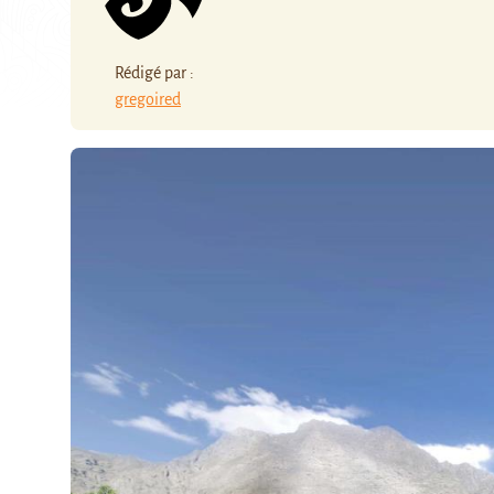
Rédigé par :
gregoired