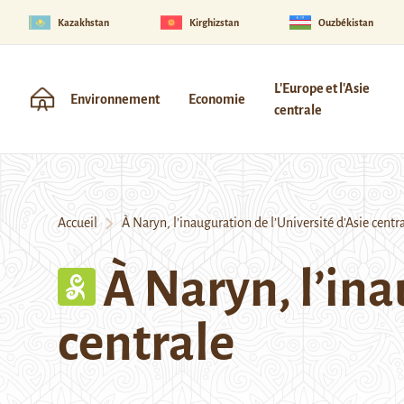
Kazakhstan
Kirghizstan
Ouzbékistan
L'Europe et l'Asie
Environnement
Economie
centrale
Accueil
À Naryn, l’inauguration de l’Université d’Asie centr
À Naryn, l’ina
centrale