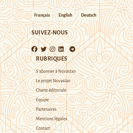
Français
English
Deutsch
SUIVEZ-NOUS
RUBRIQUES
S’abonner à Novastan
Le projet Novastan
Charte éditoriale
Equipe
Partenaires
Mentions légales
Contact