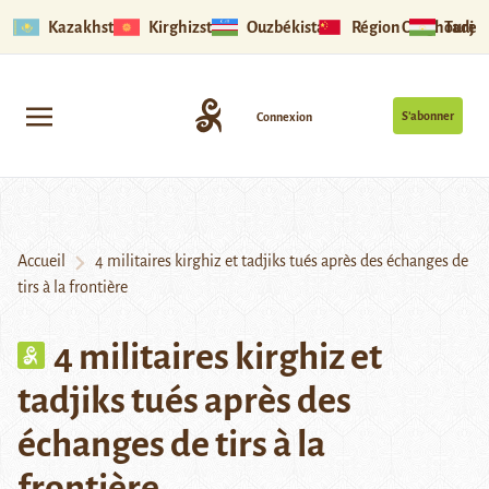
Kazakhstan
Kirghizstan
Ouzbékistan
Région Ouïghoure
Tadjik
S’abonner
Connexion
Accueil
4 militaires kirghiz et tadjiks tués après des échanges de
tirs à la frontière
4 militaires kirghiz et
tadjiks tués après des
échanges de tirs à la
frontière