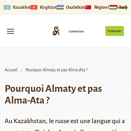
Kazakhstan
Kirghizstan
Ouzbékistan
Région Ouïghoure
Tadjik
S’abonner
Connexion
Accueil
Pourquoi Almaty et pas Alma-Ata ?
Pourquoi Almaty et pas
Alma-Ata ?
Au Kazakhstan, le russe est une langue qui a