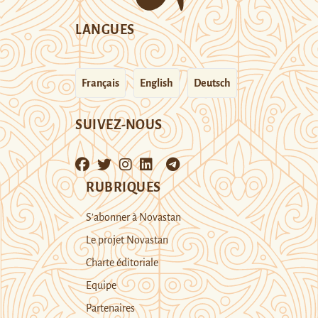
LANGUES
Français
English
Deutsch
SUIVEZ-NOUS
RUBRIQUES
S’abonner à Novastan
Le projet Novastan
Charte éditoriale
Equipe
Partenaires