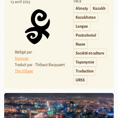
TAGS
13 avril 2023
Almaty
Kazakh
Kazakhstan
Langue
Postcolonial
Russe
Rédigé par :
Société et culture
lmorvan
Toponymie
Traduit par : Thibaut Bacquaert
The Village
Traduction
URSS