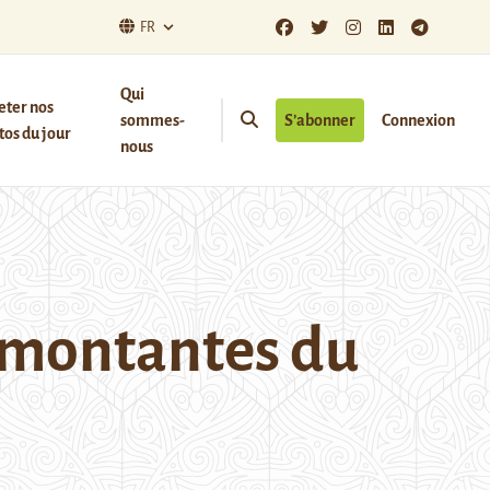
FR
Qui
eter nos
sommes-
S’abonner
Connexion
os du jour
nous
s montantes du