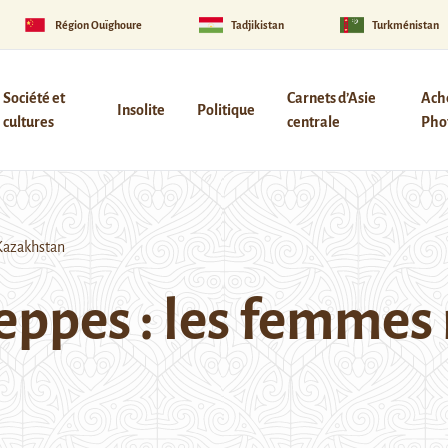
Région Ouïghoure
Tadjikistan
Turkménistan
Société et
Carnets d’Asie
Ach
Insolite
Politique
cultures
centrale
Phot
Kazakhstan
teppes : les femme