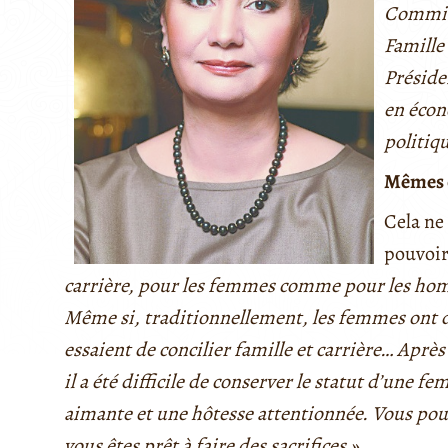
Commiss
Famille
Préside
en écon
politiq
Mêmes o
Cela ne 
pouvoir 
carrière, pour les femmes comme pour les ho
Même si, traditionnellement, les femmes ont d
essaient de concilier famille et carrière… Aprè
il a été difficile de conserver le statut d’une 
aimante et une hôtesse attentionnée. Vous pou
vous êtes prêt à faire des sacrifices ».