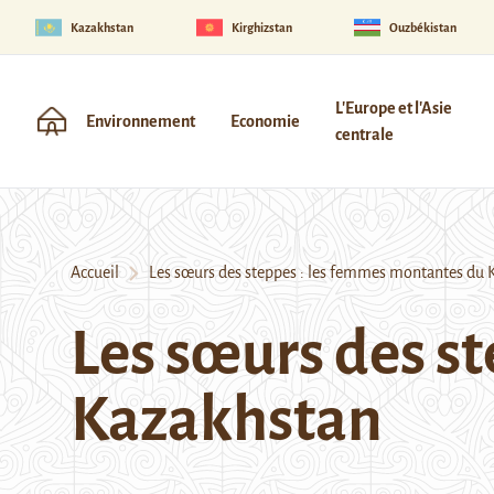
Kazakhstan
Kirghizstan
Ouzbékistan
L'Europe et l'Asie
Environnement
Economie
centrale
Accueil
Les sœurs des steppes : les femmes montantes du 
Les sœurs des s
Kazakhstan