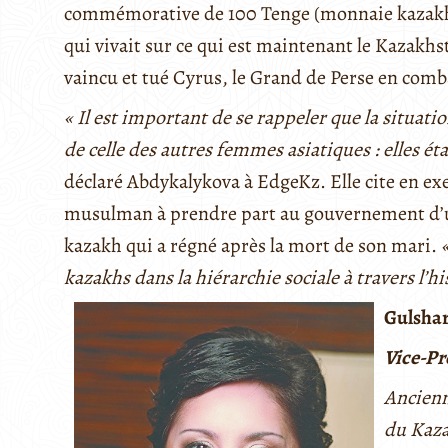
commémorative de 100 Tenge (monnaie kazakh)
qui vivait sur ce qui est maintenant le Kazakhst
vaincu et tué Cyrus, le Grand de Perse en comba
« Il est important de se rappeler que la situat
de celle des autres femmes asiatiques : elles é
déclaré Abdykalykova à EdgeKz. Elle cite en 
musulman à prendre part au gouvernement d’
kazakh qui a régné après la mort de son mari.
«
kazakhs dans la hiérarchie sociale à travers l’hi
Gulsha
Vice-Pr
Ancienne
du Kaza