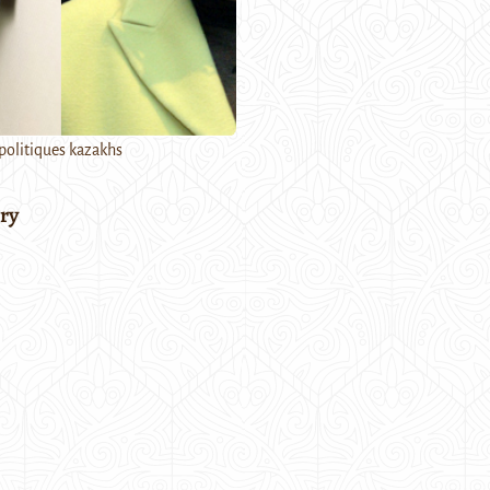
olitiques kazakhs
ry