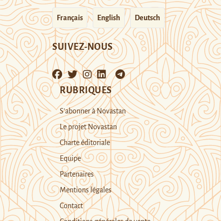
Français
English
Deutsch
SUIVEZ-NOUS
RUBRIQUES
S’abonner à Novastan
Le projet Novastan
Charte éditoriale
Equipe
Partenaires
Mentions légales
Contact