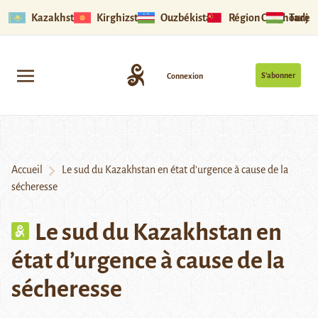
Kazakhstan
Kirghizstan
Ouzbékistan
Région Ouïghoure
Tadjik
S’abonner
Connexion
Accueil
Le sud du Kazakhstan en état d’urgence à cause de la
sécheresse
Le sud du Kazakhstan en
état d’urgence à cause de la
sécheresse