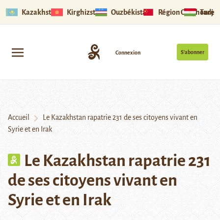
Kazakhstan
Kirghizstan
Ouzbékistan
Région Ouïghoure
Tadjik
S’abonner
Connexion
Accueil
Le Kazakhstan rapatrie 231 de ses citoyens vivant en
Syrie et en Irak
Le Kazakhstan rapatrie 231
de ses citoyens vivant en
Syrie et en Irak