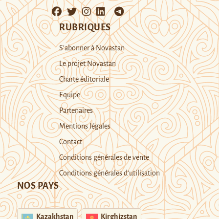
RUBRIQUES
S’abonner à Novastan
Le projet Novastan
Charte éditoriale
Equipe
Partenaires
Mentions légales
Contact
Conditions générales de vente
Conditions générales d’utilisation
NOS PAYS
Kazakhstan
Kirghizstan