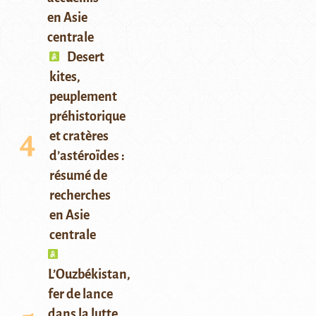
en Asie
centrale
Desert
kites,
peuplement
préhistorique
et cratères
d’astéroïdes :
résumé de
recherches
en Asie
centrale
L’Ouzbékistan,
fer de lance
dans la lutte