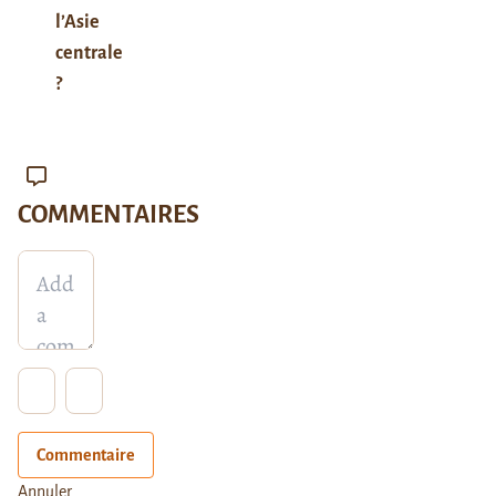
l’Asie
centrale
?
COMMENTAIRES
Commentaire
Annuler