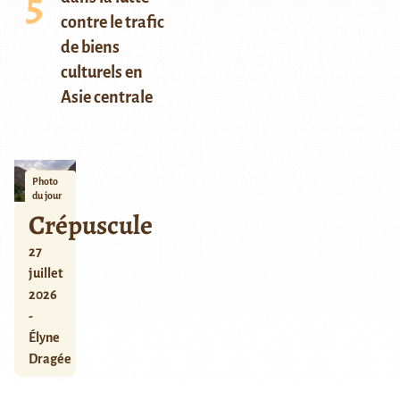
contre le trafic
de biens
culturels en
Asie centrale
Photo
du jour
Crépuscule
27
juillet
2026
-
Élyne
Dragée