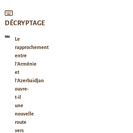
DÉCRYPTAGE
Le
rapprochement
entre
l’Arménie
et
l’Azerbaïdjan
ouvre-
t-il
une
nouvelle
route
vers