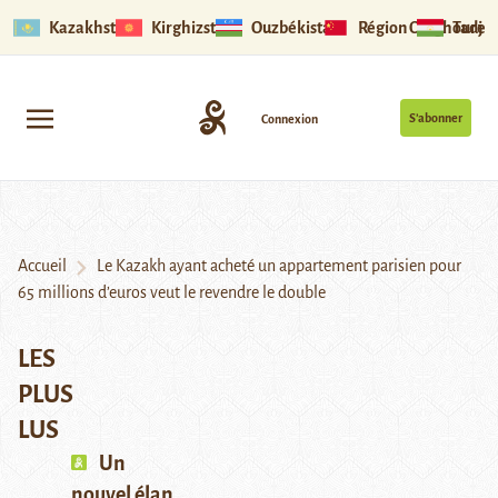
Kazakhstan
Kirghizstan
Ouzbékistan
Région Ouïghoure
Tadjik
S’abonner
Connexion
Accueil
Le Kazakh ayant acheté un appartement parisien pour
65 millions d’euros veut le revendre le double
LES
PLUS
LUS
Un
nouvel élan