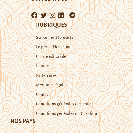
RUBRIQUES
S’abonner à Novastan
Le projet Novastan
Charte éditoriale
Equipe
Partenaires
Mentions légales
Contact
Conditions générales de vente
Conditions générales d’utilisation
NOS PAYS