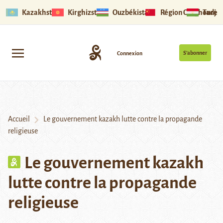
Kazakhstan
Kirghizstan
Ouzbékistan
Région Ouïghoure
Tadjik
S’abonner
Connexion
Accueil
Le gouvernement kazakh lutte contre la propagande
religieuse
Le gouvernement kazakh
lutte contre la propagande
religieuse