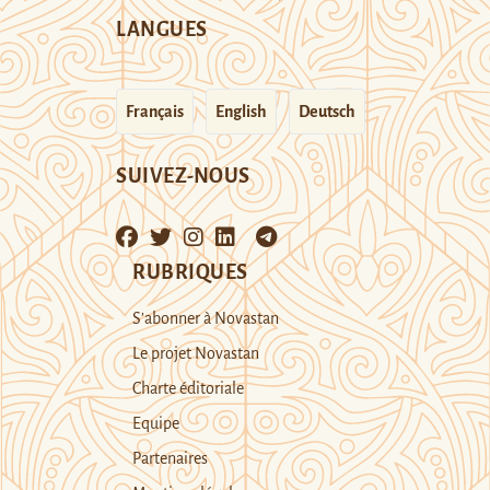
LANGUES
Français
English
Deutsch
SUIVEZ-NOUS
RUBRIQUES
S’abonner à Novastan
Le projet Novastan
Charte éditoriale
Equipe
Partenaires