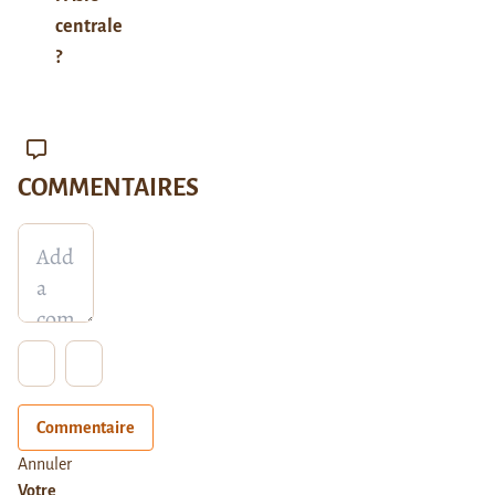
centrale
?
COMMENTAIRES
Commentaire
Annuler
Votre