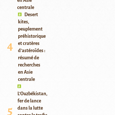
en Asie
centrale
Desert
kites,
peuplement
préhistorique
et cratères
d’astéroïdes :
résumé de
recherches
en Asie
centrale
L’Ouzbékistan,
fer de lance
dans la lutte