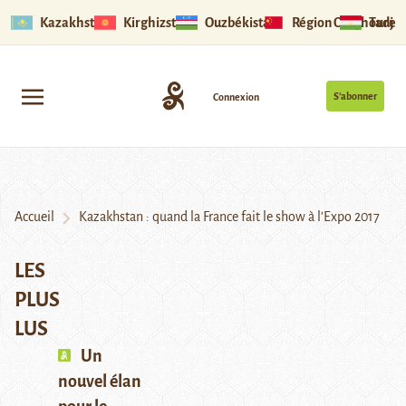
Kazakhstan
Kirghizstan
Ouzbékistan
Région Ouïghoure
Tadjik
S’abonner
Connexion
Accueil
Kazakhstan : quand la France fait le show à l’Expo 2017
LES
PLUS
LUS
Un
nouvel élan