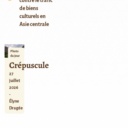
contre le trafic
de biens
culturels en
Asie centrale
Photo
du jour
Crépuscule
27
juillet
2026
-
Élyne
Dragée