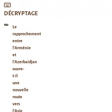
DÉCRYPTAGE
Le
rapprochement
entre
l’Arménie
et
l’Azerbaïdjan
ouvre-
t-il
une
nouvelle
route
vers
l’Asie