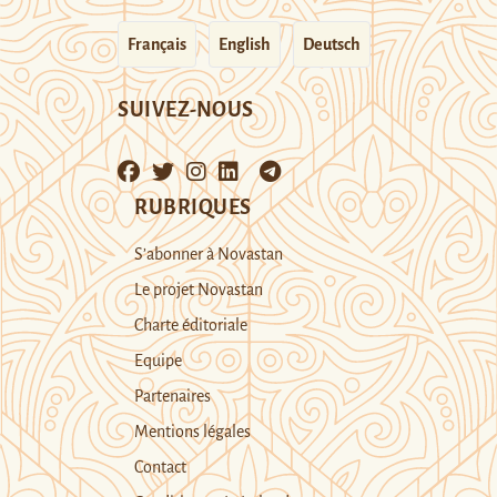
Français
English
Deutsch
SUIVEZ-NOUS
RUBRIQUES
S’abonner à Novastan
Le projet Novastan
Charte éditoriale
Equipe
Partenaires
Mentions légales
Contact