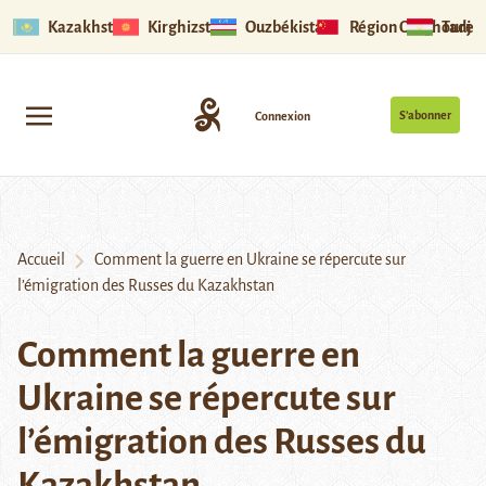
Kazakhstan
Kirghizstan
Ouzbékistan
Région Ouïghoure
Tadjik
S’abonner
Connexion
Accueil
Comment la guerre en Ukraine se répercute sur
l’émigration des Russes du Kazakhstan
Comment la guerre en
Ukraine se répercute sur
l’émigration des Russes du
Kazakhstan