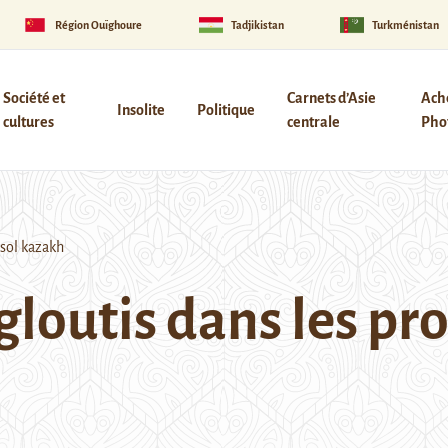
Région Ouïghoure
Tadjikistan
Turkménistan
Société et
Carnets d’Asie
Ach
Insolite
Politique
cultures
centrale
Phot
-sol kazakh
gloutis dans les p