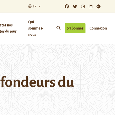
FR
Qui
eter nos
sommes-
S’abonner
Connexion
os du jour
nous
rofondeurs du