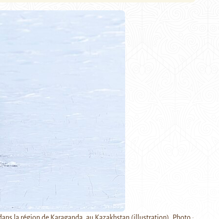
dans la région de Karaganda, au Kazakhstan (illustration). Photo :