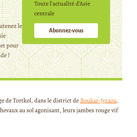
Toute l’actualité d’Asie
centrale
utenez le
Abonnez-vous
sie
et pour
ide !
ge de Tortkol, dans le district de
Boukar-Jyraou
.
hevaux au sol agonisant, leurs jambes rouge vif