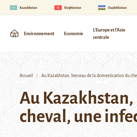
Kazakhstan
Kirghizstan
Ouzbékistan
L'Europe et l'Asie
Environnement
Economie
centrale
Accueil
Au Kazakhstan, berceau de la domestication du chev
Au Kazakhstan, 
cheval, une inf