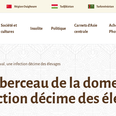
Région Ouïghoure
Tadjikistan
Turkménistan
Société et
Carnets d’Asie
Ach
Insolite
Politique
cultures
centrale
Phot
al, une infection décime des élevages
berceau de la dome
ection décime des é