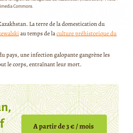
ikimedia Commons.
Kazakhstan. La terre de la domestication du
zewalski
au temps de la
culture préhistorique du
 du pays, une infection galopante gangrène les
ut le corps, entraînant leur mort.
n,
f
A partir de 3 € / mois