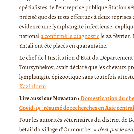
spécialistes de l’entreprise publique Station v
précisé que des tests effectués à deux reprises
évidence une lymphangite infectieuse, expliq
national
a confirmé le diagnostic
le 22 février.
Yntali ont été placés en quarantaine.
Le chef de l’Institution d’Etat du Département
Toursynbekov, avait déclaré que les chevaux pr
lymphangite épizootique sans toutefois attester 
Kazinform
.
Lire aussi sur Novastan :
Domestication du chev
Covid-19 : résumé de recherches en Asie centra
Pour les autorités vétérinaires du district de B
bétail du village d’Oumoutker
« n’est pas le s