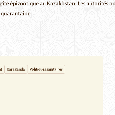
te épizootique au Kazakhstan. Les autorités ont 
 quarantaine.
nt
Karaganda
Politiques sanitaires