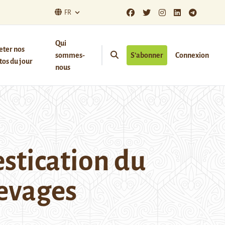
FR
Qui
eter nos
sommes-
S’abonner
Connexion
os du jour
nous
stication du
levages