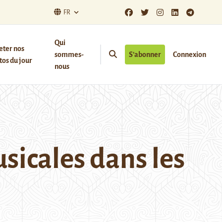
FR
Qui
eter nos
sommes-
S’abonner
Connexion
os du jour
nous
sicales dans les