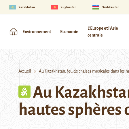
Kazakhstan
Kirghizstan
Ouzbékistan
L'Europe et l'Asie
Environnement
Economie
centrale
Accueil
Au Kazakhstan, jeu de chaises musicales dans les h
Au Kazakhstan
hautes sphères 