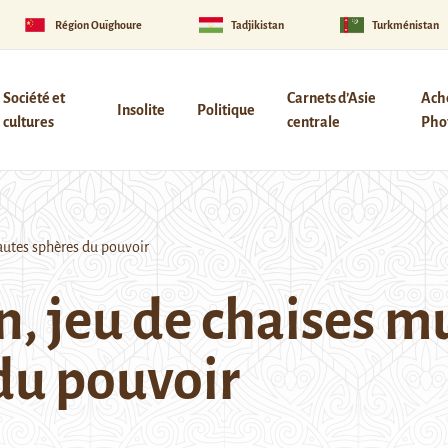
Région Ouïghoure
Tadjikistan
Turkménistan
Société et
Carnets d’Asie
Ach
Insolite
Politique
cultures
centrale
Phot
autes sphères du pouvoir
, jeu de chaises mu
du pouvoir