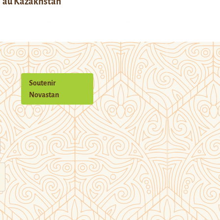
au Kazakhstan
Soutenir
Novastan