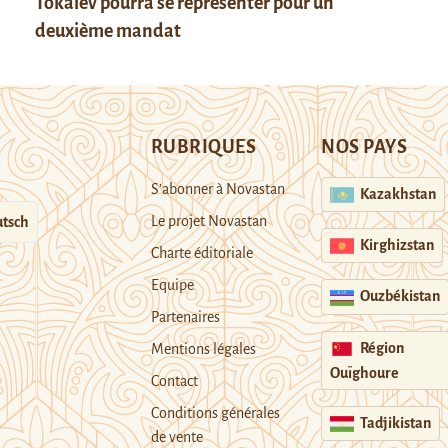
Tokaïev pourra se représenter pour un
deuxième mandat
RUBRIQUES
NOS PAYS
S’abonner à Novastan
Kazakhstan
Le projet Novastan
tsch
Kirghizstan
Charte éditoriale
Equipe
Ouzbékistan
Partenaires
Région
Mentions légales
Ouïghoure
Contact
Conditions générales
Tadjikistan
de vente