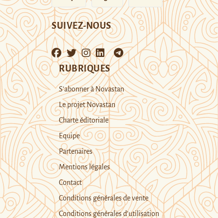
SUIVEZ-NOUS
RUBRIQUES
S’abonner à Novastan
Le projet Novastan
Charte éditoriale
Equipe
Partenaires
Mentions légales
Contact
Conditions générales de vente
Conditions générales d’utilisation