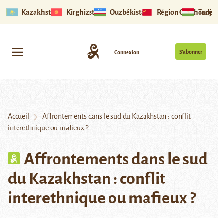
Kazakhstan
Kirghizstan
Ouzbékistan
Région Ouïghoure
Tadjik
S’abonner
Connexion
Accueil
Affrontements dans le sud du Kazakhstan : conflit
interethnique ou mafieux ?
Affrontements dans le sud
du Kazakhstan : conflit
interethnique ou mafieux ?