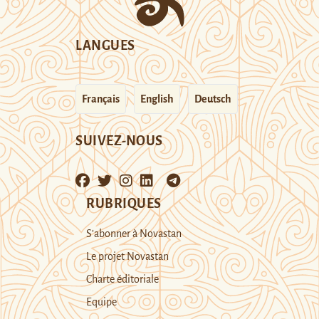
LANGUES
Français
English
Deutsch
SUIVEZ-NOUS
RUBRIQUES
S’abonner à Novastan
Le projet Novastan
Charte éditoriale
Equipe