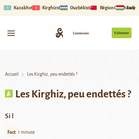
Kazakhstan
Kirghizstan
Ouzbékistan
Région Ouïghoure
Tadjik
S’abonner
Connexion
Accueil
Les Kirghiz, peu endettés ?
Les Kirghiz, peu endettés ?
Si l
Fact
1 minute