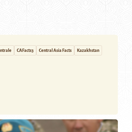
entrale
CAFacts3
Central Asia Facts
Kazakhstan