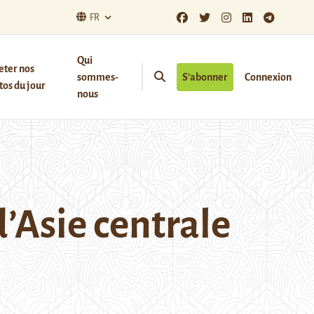
FR
Qui
eter nos
sommes-
S’abonner
Connexion
os du jour
nous
’Asie centrale