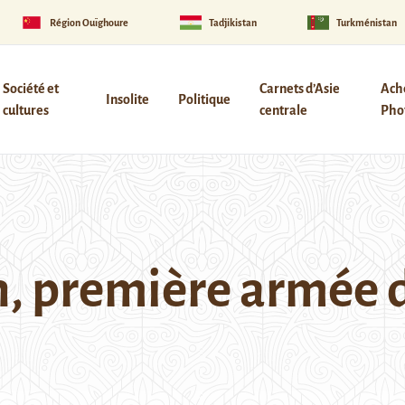
Région Ouïghoure
Tadjikistan
Turkménistan
Société et
Carnets d’Asie
Ach
Insolite
Politique
cultures
centrale
Phot
, première armée d