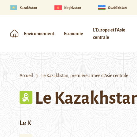
Kazakhstan
Kirghizstan
Ouzbékistan
L'Europe et l'Asie
Environnement
Economie
centrale
Accueil
Le Kazakhstan, première armée d’Asie centrale
Le Kazakhstan
Le K