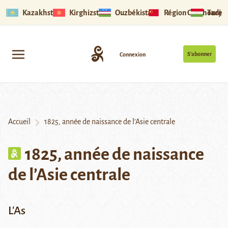
Kazakhstan
Kirghizstan
Ouzbékistan
Région Ouïghoure
Tadjik
S’abonner
Connexion
Accueil
1825, année de naissance de l’Asie centrale
1825, année de naissance
de l’Asie centrale
L'As