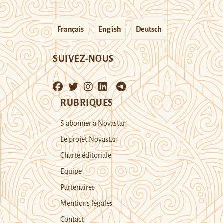
Français
English
Deutsch
SUIVEZ-NOUS
RUBRIQUES
S’abonner à Novastan
Le projet Novastan
Charte éditoriale
Equipe
Partenaires
Mentions légales
Contact