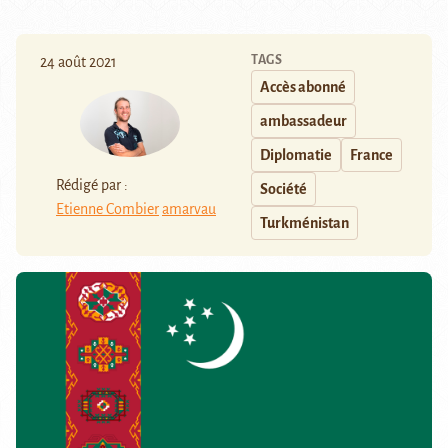
TAGS
24 août 2021
Accès abonné
ambassadeur
Diplomatie
France
Rédigé par :
Société
Etienne Combier
amarvau
Turkménistan