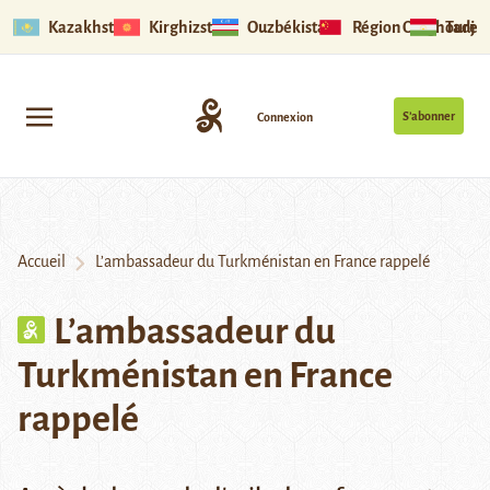
Kazakhstan
Kirghizstan
Ouzbékistan
Région Ouïghoure
Tadjik
S’abonner
Connexion
Accueil
L’ambassadeur du Turkménistan en France rappelé
L’ambassadeur du
Turkménistan en France
rappelé