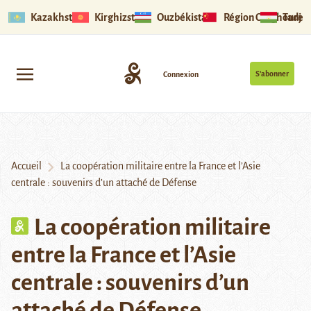
Kazakhstan
Kirghizstan
Ouzbékistan
Région Ouïghoure
Tadjik
S’abonner
Connexion
Accueil
La coopération militaire entre la France et l’Asie
centrale : souvenirs d’un attaché de Défense
La coopération militaire
entre la France et l’Asie
centrale : souvenirs d’un
attaché de Défense