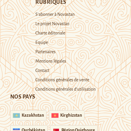
RUBRIQUES
S’abonner à Novastan
Le projet Novastan
Charte éditoriale
Equipe
Partenaires
Mentions légales
Contact
Conditions générales de vente
Conditions générales d’utilisation
NOS PAYS
Kazakhstan
Kirghizstan
Ouzbékistan
Région Ouïghoure