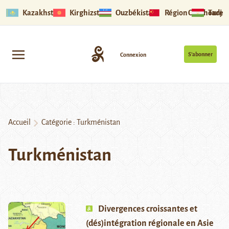
Kazakhstan
Kirghizstan
Ouzbékistan
Région Ouïghoure
Tadjik
S’abonner
Connexion
Accueil
Catégorie :
Turkménistan
Turkménistan
Divergences croissantes et
(dés)intégration régionale en Asie