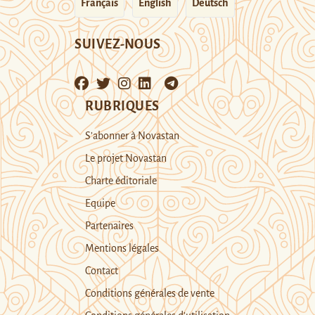
Français
English
Deutsch
SUIVEZ-NOUS
RUBRIQUES
S’abonner à Novastan
Le projet Novastan
Charte éditoriale
Equipe
Partenaires
Mentions légales
Contact
Conditions générales de vente