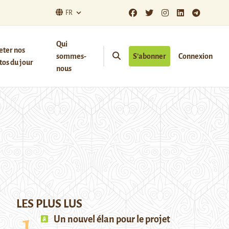
FR
Qui
eter nos
sommes-
S’abonner
Connexion
os du jour
nous
LES PLUS LUS
Un nouvel élan pour le projet