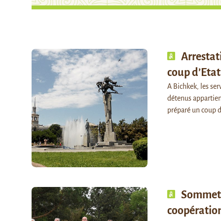
Arrestat
coup d’Etat
A Bichkek, les ser
détenus appartiend
préparé un coup d
Sommet A
coopération