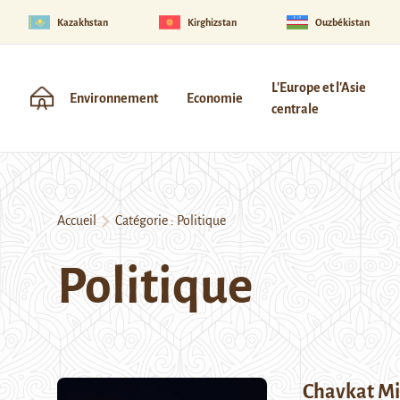
Kazakhstan
Kirghizstan
Ouzbékistan
L'Europe et l'Asie
Environnement
Economie
centrale
Accueil
Catégorie :
Politique
Politique
Chavkat Mir