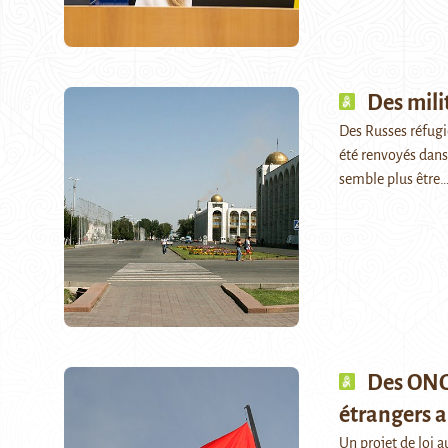
Des mili
Des Russes réfugié
été renvoyés dans
semble plus être
Des ONG 
étrangers a
Un projet de loi a