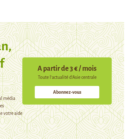
n,
f
A partir de 3 € / mois
Toute l’actualité d’Asie centrale
Abonnez-vous
ul média
mes
e votre aide