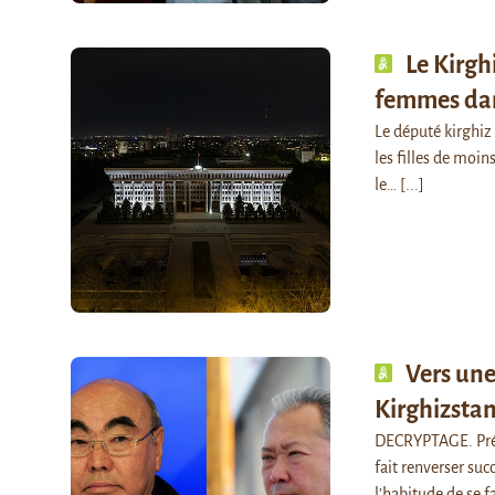
Le Kirgh
femmes dans
Le député kirghiz
les filles de moin
le…
[...]
Vers une
Kirghizstan
DECRYPTAGE. Prési
fait renverser su
l’habitude de se 