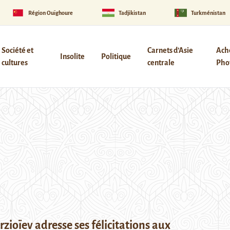
Région Ouïghoure
Tadjikistan
Turkménistan
Société et
Carnets d’Asie
Ach
Insolite
Politique
cultures
centrale
Phot
zioïev adresse ses félicitations aux