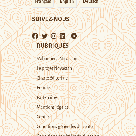
Français
English
Deutsch
SUIVEZ-NOUS
RUBRIQUES
S’abonner à Novastan
Le projet Novastan
Charte éditoriale
Equipe
Partenaires
Mentions légales
Contact
Conditions générales de vente