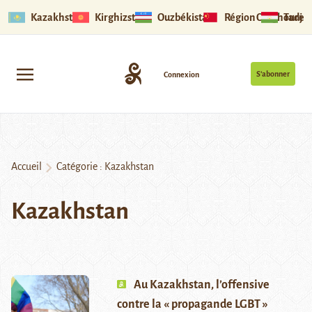
Kazakhstan
Kirghizstan
Ouzbékistan
Région Ouïghoure
Tadjik
S’abonner
Connexion
Accueil
Catégorie :
Kazakhstan
Kazakhstan
Au Kazakhstan, l’offensive
contre la « propagande LGBT »