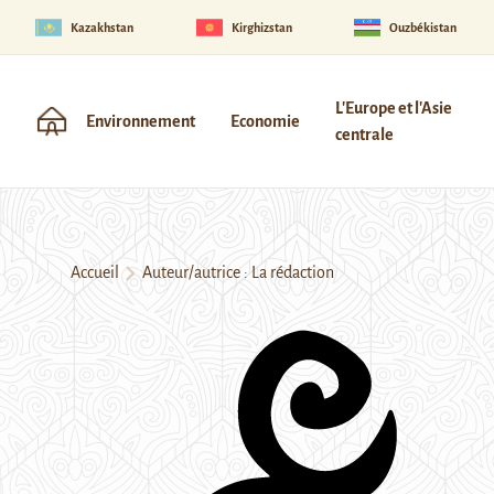
Kazakhstan
Kirghizstan
Ouzbékistan
L'Europe et l'Asie
Environnement
Economie
centrale
Accueil
Auteur/autrice : La rédaction