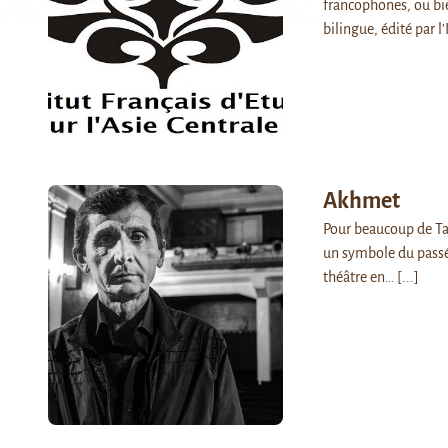
francophones, ou bie
bilingue, édité par l
Akhmet
Pour beaucoup de Tad
un symbole du passé 
théâtre en…
[...]