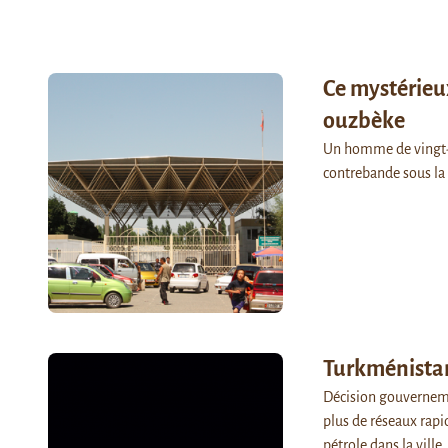
Ce mystérieux
ouzbèke
Un homme de vingt-ci
contrebande sous la 
Turkménistan
Décision gouverneme
plus de réseaux rapid
pétrole dans la ville