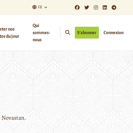
FR
Qui
eter nos
sommes-
S’abonner
Connexion
os du jour
nous
e Novastan.