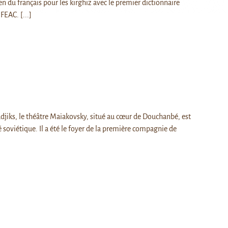
n du français pour les kirghiz avec le premier dictionnaire
'IFEAC.
[...]
jiks, le théâtre Maïakovsky, situé au cœur de Douchanbé, est
soviétique. Il a été le foyer de la première compagnie de