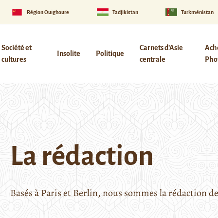
Région Ouïghoure
Tadjikistan
Turkménistan
Société et
Carnets d’Asie
Ach
Insolite
Politique
cultures
centrale
Phot
La rédaction
Basés à Paris et Berlin, nous sommes la rédaction d