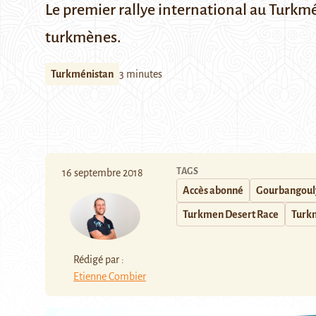
Le premier rallye international au Turkmén
turkmènes.
Turkménistan
3 minutes
TAGS
16 septembre 2018
Accès abonné
Gourbangou
Turkmen Desert Race
Turk
Rédigé par :
Etienne Combier