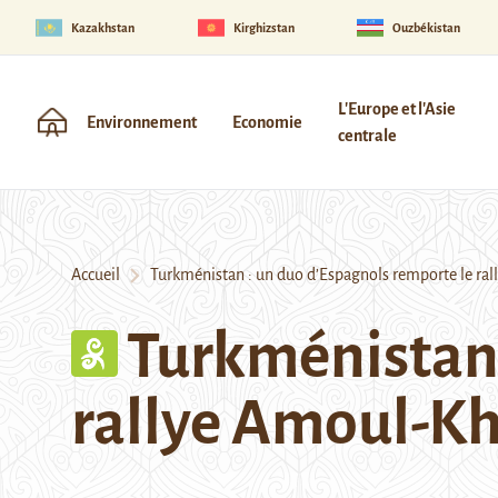
Kazakhstan
Kirghizstan
Ouzbékistan
L'Europe et l'Asie
Environnement
Economie
centrale
Accueil
Turkménistan : un duo d’Espagnols remporte le ra
Turkménistan 
rallye Amoul-K