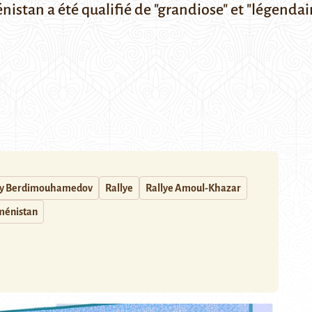
istan a été qualifié de "grandiose" et "légendair
ly Berdimouhamedov
Rallye
Rallye Amoul-Khazar
ménistan