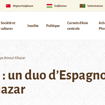
Région Ouïghoure
Tadjikistan
Turkménistan
Société et
Carnets d’Asie
Ach
Insolite
Politique
cultures
centrale
Phot
llye Amoul-Khazar
: un duo d’Espagno
hazar