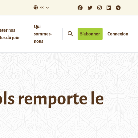
FR
Qui
eter nos
sommes-
S’abonner
Connexion
os du jour
nous
ls remporte le