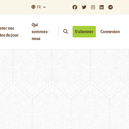
FR
Qui
eter nos
sommes-
S’abonner
Connexion
os du jour
nous