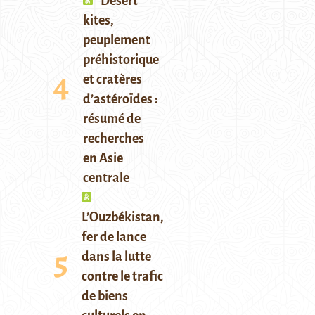
Desert
kites,
peuplement
préhistorique
et cratères
d’astéroïdes :
résumé de
recherches
en Asie
centrale
L’Ouzbékistan,
fer de lance
dans la lutte
contre le trafic
de biens