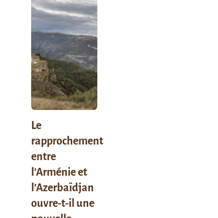
Le
rapprochement
entre
l’Arménie et
l’Azerbaïdjan
ouvre-t-il une