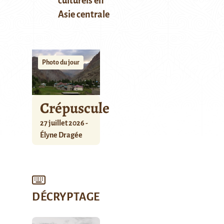
culturels en
Asie centrale
Photo du jour
Crépuscule
27 juillet 2026 -
Élyne Dragée
DÉCRYPTAGE