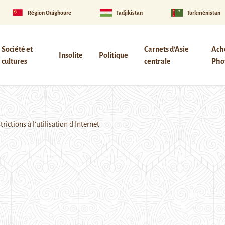
Région Ouïghoure
Tadjikistan
Turkménistan
Société et
Carnets d’Asie
Ach
Insolite
Politique
cultures
centrale
Phot
rictions à l’utilisation d’Internet