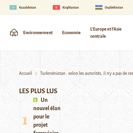
Kazakhstan
Kirghizstan
Ouzbékistan
L'Europe et l'Asie
Environnement
Economie
centrale
Accueil
Turkménistan : selon les autorités, il n’y a pas de rest
LES PLUS LUS
Un
nouvel élan
pour le
projet