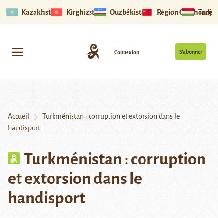
Kazakhstan
Kirghizstan
Ouzbékistan
Région Ouïghoure
Tadjik
S’abonner
Connexion
Accueil
Turkménistan : corruption et extorsion dans le
handisport
Turkménistan : corruption
et extorsion dans le
handisport