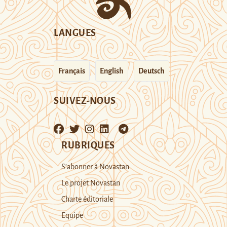
LANGUES
Français
English
Deutsch
SUIVEZ-NOUS
RUBRIQUES
S’abonner à Novastan
Le projet Novastan
Charte éditoriale
Equipe