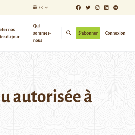
FR
Qui
eter nos
sommes-
S’abonner
Connexion
os du jour
nous
u autorisée à