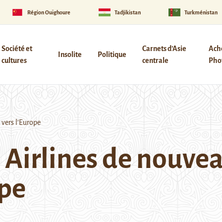
Région Ouïghoure
Tadjikistan
Turkménistan
Société et
Carnets d’Asie
Ach
Insolite
Politique
cultures
centrale
Phot
vers l’Europe
Airlines de nouvea
ope