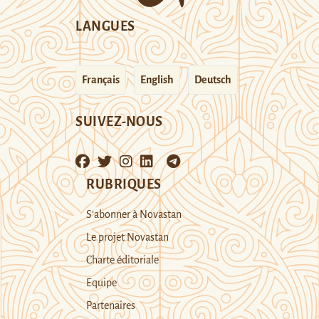
LANGUES
Français
English
Deutsch
SUIVEZ-NOUS
RUBRIQUES
S’abonner à Novastan
Le projet Novastan
Charte éditoriale
Equipe
Partenaires