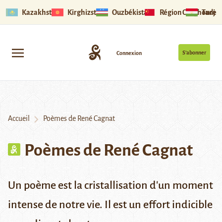
Kazakhstan
Kirghizstan
Ouzbékistan
Région Ouïghoure
Tadjik
S’abonner
Connexion
Accueil
Poèmes de René Cagnat
Poèmes de René Cagnat
Un poème est la cristallisation d'un moment
intense de notre vie. Il est un effort indicible