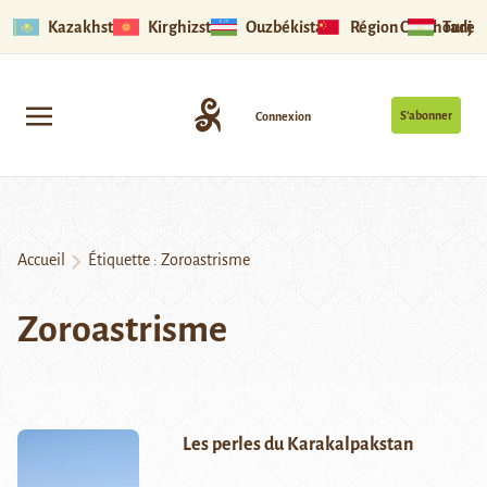
Kazakhstan
Kirghizstan
Ouzbékistan
Région Ouïghoure
Tadjik
S’abonner
Connexion
Accueil
Étiquette :
Zoroastrisme
Zoroastrisme
Les perles du Karakalpakstan