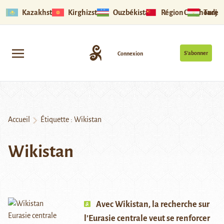
Kazakhstan
Kirghizstan
Ouzbékistan
Région Ouïghoure
Tadjik
S’abonner
Connexion
Accueil
Étiquette :
Wikistan
Wikistan
Avec Wikistan, la recherche sur
l’Eurasie centrale veut se renforcer