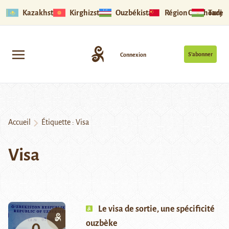
Kazakhstan
Kirghizstan
Ouzbékistan
Région Ouïghoure
Tadjik
S’abonner
Connexion
Accueil
Étiquette :
Visa
Visa
Le visa de sortie, une spécificité
ouzbèke