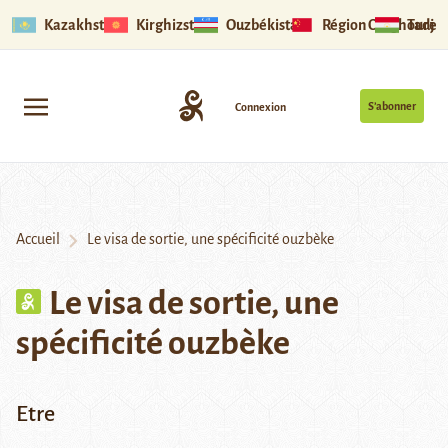
Kazakhstan
Kirghizstan
Ouzbékistan
Région Ouïghoure
Tadjik
S’abonner
Connexion
Accueil
Le visa de sortie, une spécificité ouzbèke
Le visa de sortie, une
spécificité ouzbèke
Etre