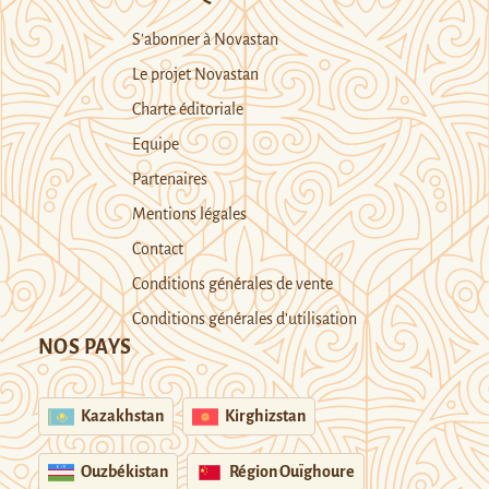
S’abonner à Novastan
Le projet Novastan
Charte éditoriale
Equipe
Partenaires
Mentions légales
Contact
Conditions générales de vente
Conditions générales d’utilisation
NOS PAYS
Kazakhstan
Kirghizstan
Ouzbékistan
Région Ouïghoure