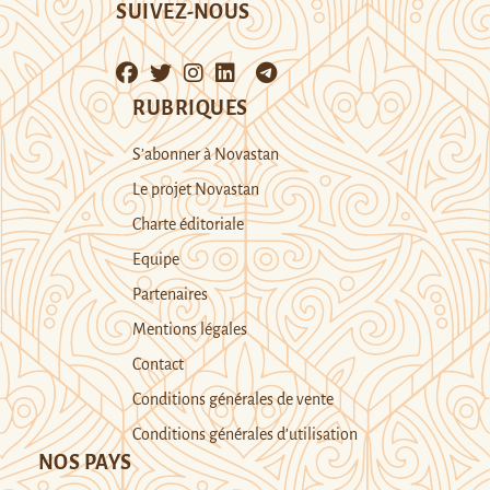
SUIVEZ-NOUS
RUBRIQUES
S’abonner à Novastan
Le projet Novastan
Charte éditoriale
Equipe
Partenaires
Mentions légales
Contact
Conditions générales de vente
Conditions générales d’utilisation
NOS PAYS