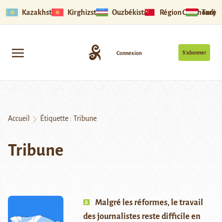
Kazakhstan
Kirghizstan
Ouzbékistan
Région Ouïghoure
Tadjik
S’abonner
Connexion
Accueil
Étiquette :
Tribune
Tribune
Malgré les réformes, le travail
des journalistes reste difficile en