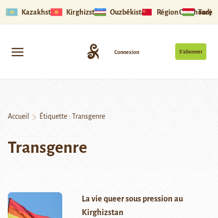
Kazakhstan
Kirghizstan
Ouzbékistan
Région Ouïghoure
Tadjik
S’abonner
Connexion
Accueil
Étiquette :
Transgenre
Transgenre
La vie queer sous pression au
Kirghizstan