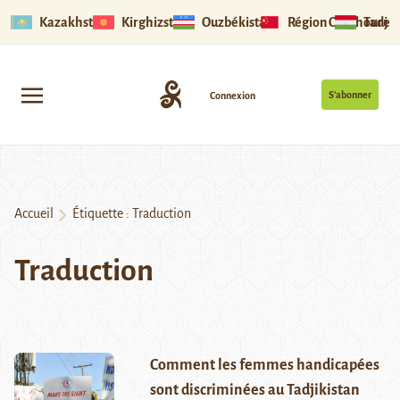
Kazakhstan
Kirghizstan
Ouzbékistan
Région Ouïghoure
Tadjik
S’abonner
Connexion
Accueil
Étiquette :
Traduction
Traduction
Comment les femmes handicapées
sont discriminées au Tadjikistan