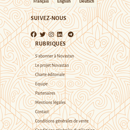
Français
English
Deutsch
SUIVEZ-NOUS
RUBRIQUES
S’abonner à Novastan
Le projet Novastan
Charte éditoriale
Equipe
Partenaires
Mentions légales
Contact
Conditions générales de vente