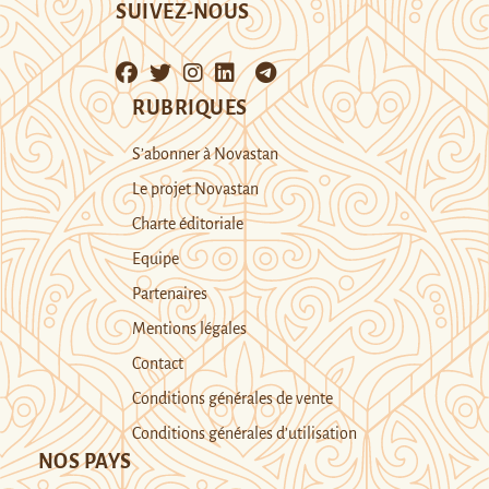
SUIVEZ-NOUS
RUBRIQUES
S’abonner à Novastan
Le projet Novastan
Charte éditoriale
Equipe
Partenaires
Mentions légales
Contact
Conditions générales de vente
Conditions générales d’utilisation
NOS PAYS