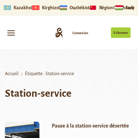
Kazakhstan
Kirghizstan
Ouzbékistan
Région Ouïghoure
Tadjik
S’abonner
Connexion
Accueil
Étiquette :
Station-service
Station-service
Pause à la station-service désertée