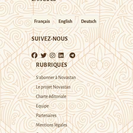
Français
English
Deutsch
SUIVEZ-NOUS
RUBRIQUES
S’abonner à Novastan
Le projet Novastan
Charte éditoriale
Equipe
Partenaires
Mentions légales