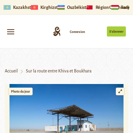
Kazakhstan
Kirghizstan
Ouzbékistan
Région Ouïghoure
Tadjik
S’abonner
Connexion
Accueil
Sur la route entre Khiva et Boukhara
Photo du jour