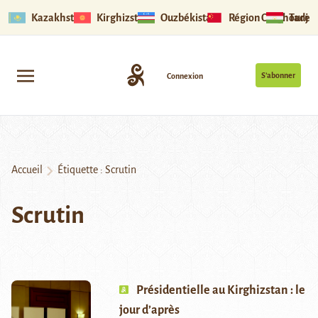
Kazakhstan
Kirghizstan
Ouzbékistan
Région Ouïghoure
Tadjik
S’abonner
Connexion
Accueil
Étiquette :
Scrutin
Scrutin
Présidentielle au Kirghizstan : le
jour d’après