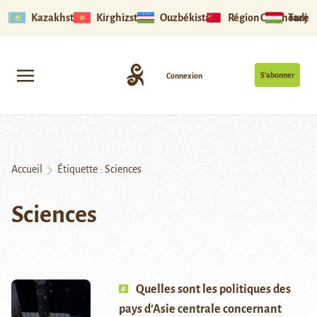
Kazakhstan
Kirghizstan
Ouzbékistan
Région Ouïghoure
Tadjik
S’abonner
Connexion
Accueil
Étiquette :
Sciences
Sciences
Quelles sont les politiques des
pays d’Asie centrale concernant