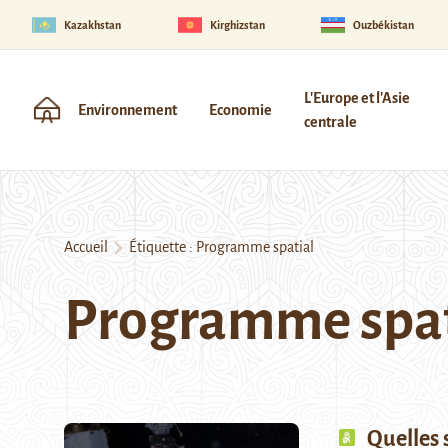
Kazakhstan
Kirghizstan
Ouzbékistan
L'Europe et l'Asie
Environnement
Economie
centrale
Accueil
Étiquette :
Programme spatial
Programme spat
Quelles 