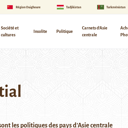
Région Ouïghoure
Tadjikistan
Turkménistan
Société et
Carnets d’Asie
Ach
Insolite
Politique
cultures
centrale
Phot
ial
sont les politiques des pays d’Asie centrale