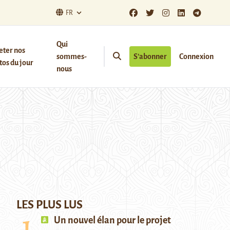
FR
Qui
eter nos
sommes-
S’abonner
Connexion
os du jour
nous
LES PLUS LUS
Un nouvel élan pour le projet