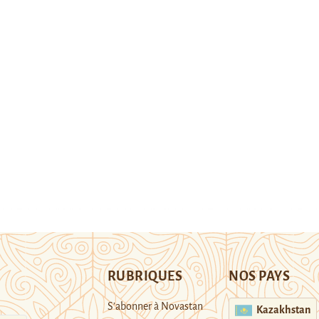
RUBRIQUES
NOS PAYS
S’abonner à Novastan
Kazakhstan