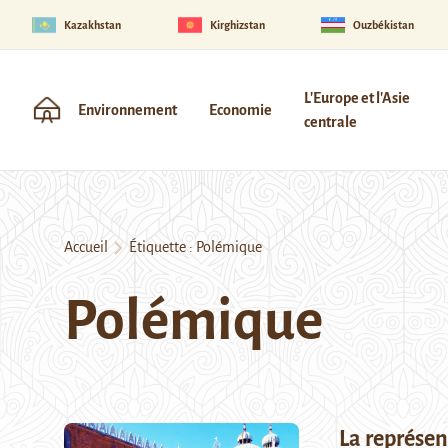
Kazakhstan
Kirghizstan
Ouzbékistan
L'Europe et l'Asie
Environnement
Economie
centrale
Accueil
Étiquette :
Polémique
Polémique
La représen