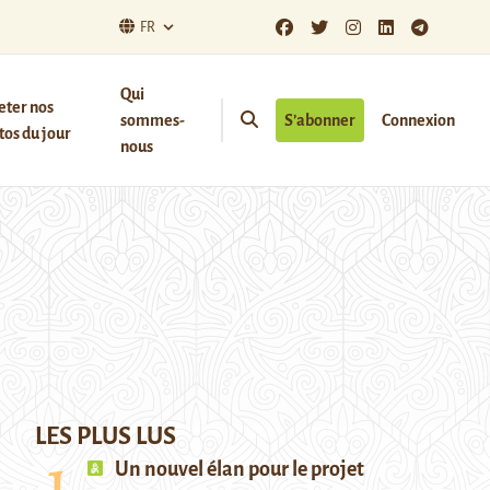
FR
Qui
eter nos
sommes-
S’abonner
Connexion
os du jour
nous
LES PLUS LUS
Un nouvel élan pour le projet