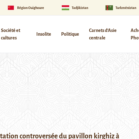
Région Ouïghoure
Tadjikistan
Turkménistan
Société et
Carnets d’Asie
Ach
Insolite
Politique
cultures
centrale
Phot
tation controversée du pavillon kirghiz à