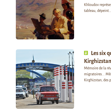
Khloudov représen
tableau, dépeint
Les six 
Kirghizsta
Mémoire de la rév
migratoires... Mê
Kirghizstan, des p