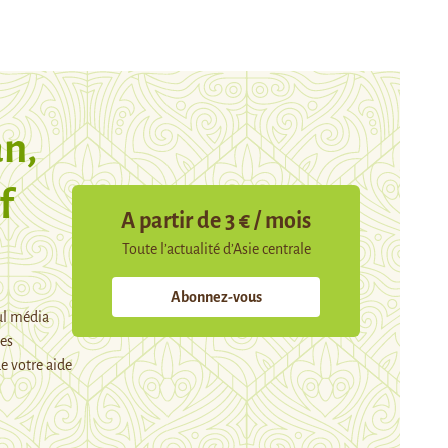
n,
f
A partir de 3 € / mois
Toute l’actualité d’Asie centrale
Abonnez-vous
ul média
mes
e votre aide