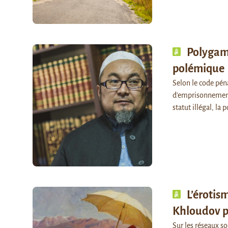
Polygami
polémique
Selon le code pén
d'emprisonnement
statut illégal, la
L’érotis
Khloudov p
Sur les réseaux so