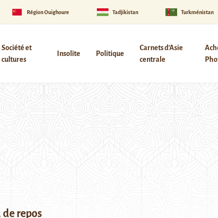
Région Ouïghoure
Tadjikistan
Turkménistan
Société et
Carnets d’Asie
Ach
Insolite
Politique
cultures
centrale
Phot
u de repos