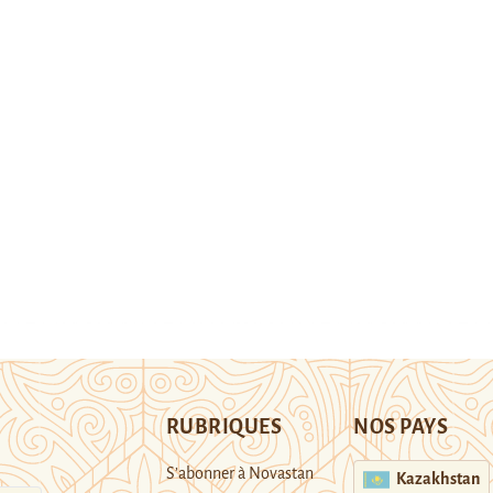
RUBRIQUES
NOS PAYS
S’abonner à Novastan
Kazakhstan