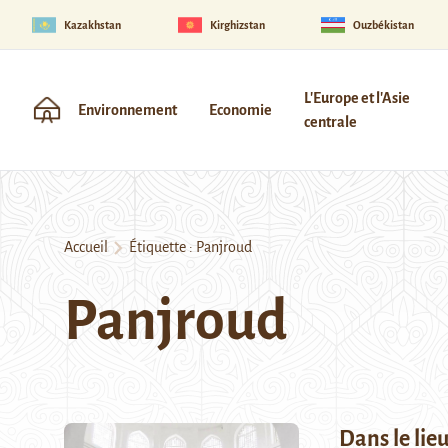
Kazakhstan
Kirghizstan
Ouzbékistan
L'Europe et l'Asie
Environnement
Economie
centrale
Accueil
Étiquette :
Panjroud
Panjroud
Dans le lie