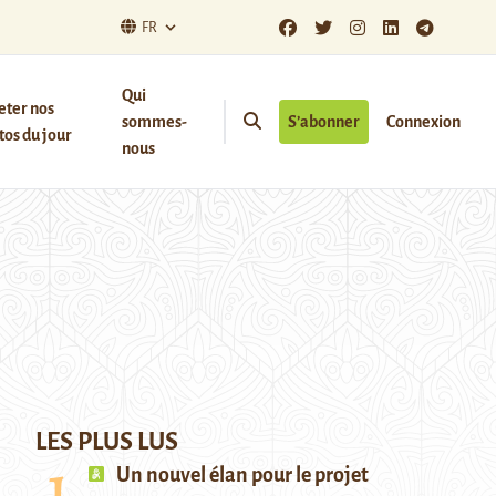
FR
Qui
eter nos
sommes-
S’abonner
Connexion
os du jour
nous
LES PLUS LUS
Un nouvel élan pour le projet