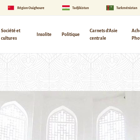
Région Ouïghoure
Tadjikistan
Turkménistan
Société et
Carnets d’Asie
Ach
Insolite
Politique
cultures
centrale
Phot