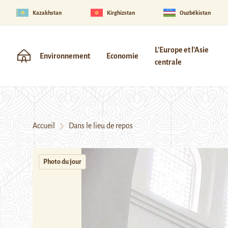
Kazakhstan
Kirghizstan
Ouzbékistan
L'Europe et l'Asie
Environnement
Economie
centrale
Accueil
Dans le lieu de repos
Photo du jour