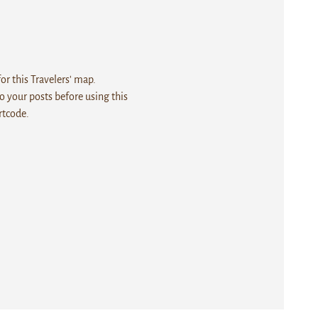
r this Travelers' map.
 your posts before using this
rtcode.