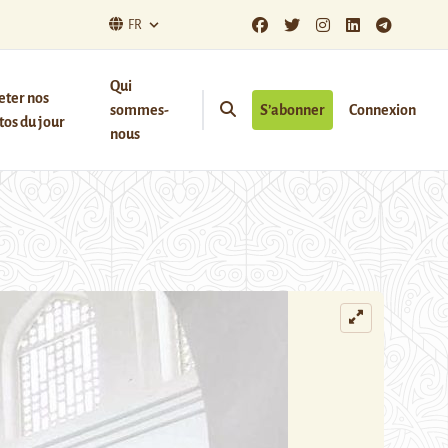
FR
Qui
eter nos
sommes-
S’abonner
Connexion
os du jour
nous