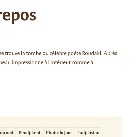
 repos
 se trouve la tombe du célèbre poète
Roudaki
. Après
ombeau impressionne à l’intérieur comme à
njroud
Pendjikent
Photo du Jour
Tadjikistan