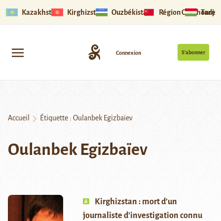
Kazakhstan
Kirghizstan
Ouzbékistan
Région Ouïghoure
Tadjik
S’abonner
Connexion
Accueil
Étiquette :
Oulanbek Egizbaïev
Oulanbek Egizbaïev
Kirghizstan : mort d’un
journaliste d’investigation connu