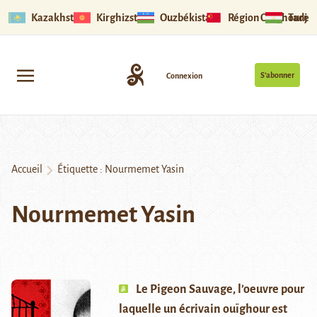
Kazakhstan
Kirghizstan
Ouzbékistan
Région Ouïghoure
Tadjik
S’abonner
Connexion
Accueil
Étiquette :
Nourmemet Yasin
Nourmemet Yasin
Le Pigeon Sauvage, l’oeuvre pour
laquelle un écrivain ouïghour est