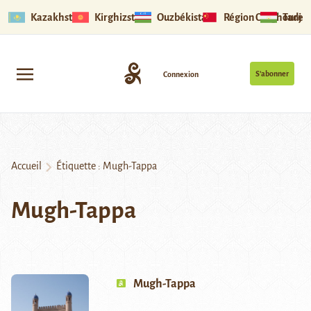
Kazakhstan
Kirghizstan
Ouzbékistan
Région Ouïghoure
Tadjik
S’abonner
Connexion
Accueil
Étiquette :
Mugh-Tappa
Mugh-Tappa
Mugh-Tappa